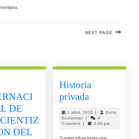
mentario.
NEXT PAGE
Next
post:
Historia
Historia
ERNACI
privada
privada
L DE
1
1 abril, 2018
|
Doris
CIENTIZ
Doris
abril,
Gicherman
|
0
Gicherman
2018
Comment
|
4:00 pm
ON DEL
Surgen situaciones que