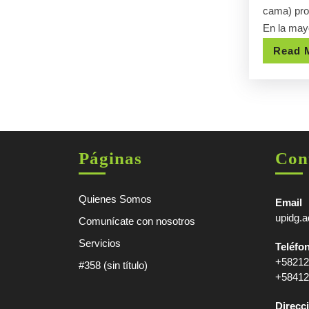
cama) pro
En la may
Read 
Páginas
Con
Quienes Somos
Email
upidg.
Comunícate con nosotros
Servicios
Teléfo
+58212
#358 (sin título)
+58412
Direcc