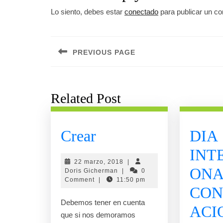
Lo siento, debes estar
conectado
para publicar un co
Navegación
de
PREVIOUS PAGE
entradas
Previous
post:
Related Post
Crear
Crear
DIA
INT
22
22 marzo, 2018
|
ONA
Doris
marzo,
Doris Gicherman
|
0
Gicherman
2018
Comment
|
11:50 pm
CON
Debemos tener en cuenta
ACI
que si nos demoramos