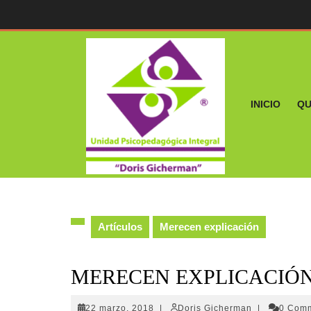
Skip
to
content
INICIO
QU
Artículos
Merecen explicación
MERECEN EXPLICACIÓ
22
Doris
22 marzo, 2018
|
Doris Gicherman
|
0 Com