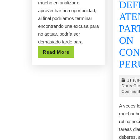
DEF
mucho en analizar o
aprovechar una oportunidad,
ATE
al final podríamos terminar
PAR
encontrando una excusa para
no actuar, podría ser
ON
demasiado tarde para
CON
Read
Read More
More
PER
11 jul
Doris Gi
Commen
A veces lo
muchacho
rutina noc
tareas dia
deberes, a