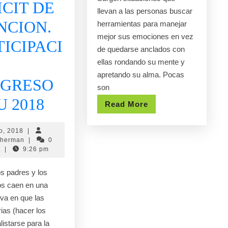
ICIT DE
llevan a las personas buscar
NCION.
herramientas para manejar
mejor sus emociones en vez
TICIPACI
de quedarse anclados con
ellas rondando su mente y
apretando su alma. Pocas
GRESO
son
DIA
U 2018
Read
Read More
More
INTERNACIONAL
11
io, 2018
|
DE
julio,
Doris
cherman
|
0
2018
Gicherman
t
|
9:26 pm
CONCIENTIZACION
s padres y los
DEL
s caen en una
DEFICIT
iva en que las
rias (hacer los
DE
listarse para la