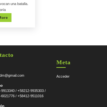
ATENCION.
vocan una batalla.
oría
PARTICIPACION
Read
More
CONGRESO
More
PERU
2018
tacto
Meta
adm@gmail.com
Acceder
no
-9913340 / +58212-9935303 /
-6021776 / +58412-9511016
ión