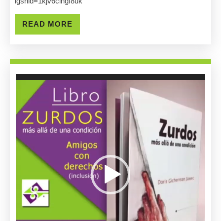
igshid=1kjv6cihgf8uk
Una
Condición,
READ
READ MORE
MORE
Entrevista
Con
Guillermo
Reproductor
de
Tell
vídeo