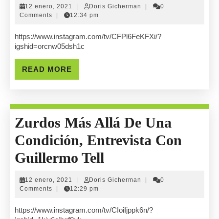
Online.
12
Doris
12 enero, 2021
|
Doris Gicherman
|
0
En
enero,
Gicherman
Comments
|
12:34 pm
2021
Vivo
https://www.instagram.com/tv/CFPl6FeKFXi/?
igshid=orcnw05dsh1c
Con
Judid
READ
READ MORE
MORE
Fraga.
Directora
Zurdos Más Allá De Una
De
Condición, Entrevista Con
SOI
Zurdos
Guillermo Tell
Más
12
Doris
12 enero, 2021
|
Doris Gicherman
|
0
Allá
enero,
Gicherman
Comments
|
12:29 pm
2021
De
https://www.instagram.com/tv/CIoiIjppk6n/?