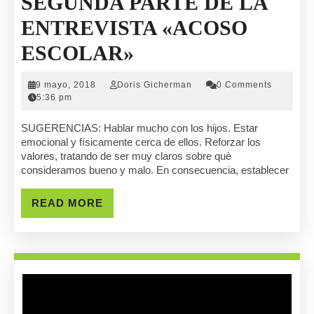
SEGUNDA PARTE DE LA
ENTREVISTA «ACOSO
SEGUNDA
ESCOLAR»
PARTE
9
Doris
9 mayo, 2018
Doris Gicherman
0 Comments
DE
mayo,
Gicherman
5:36 pm
2018
LA
SUGERENCIAS: Hablar mucho con los hijos. Estar
emocional y físicamente cerca de ellos. Reforzar los
ENTREVISTA
valores, tratando de ser muy claros sobre què
consideramos bueno y malo. En consecuencia, establecer
«ACOSO
ESCOLAR»
READ
READ MORE
MORE