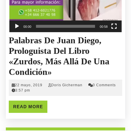
00:00
00:58
Palabras De Juan Diego,
Prologuista Del Libro
«Zurdos, Más Allá De Una
Palabras
Condición»
De
22
Doris
22 mayo, 2019
Doris Gicherman
0 Comments
Juan
mayo,
Gicherman
3:57 pm
2019
Diego,
READ
READ MORE
Prologuista
MORE
Del