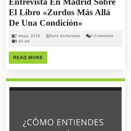
Entrevista En Madrid Sobre
El Libro «Zurdos Más Allá
Entrevista
De Una Condición»
En
7
Doris
7 mayo, 2019
Doris Gicherman
0 Comments
Madrid
mayo,
Gicherman
9:42 am
2019
Sobre
READ
READ MORE
El
MORE
Libro
«Zurdos
Reproductor
Más
de
vídeo
Allá
De
Una