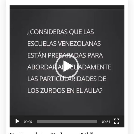
Libro
Reproductor
«Zurdos,
de
vídeo
Más
Allá
De
Una
Condición»
00:00
00:54