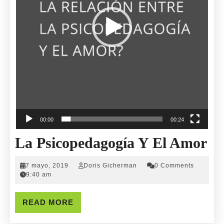
Condición»
00:00
00:24
La
La Psicopedagogía Y El Amor
Ps
7
Doris
7 mayo, 2019
Doris Gicherman
0 Comments
Y
mayo,
Gicherman
9:40 am
2019
El
READ
READ MORE
A
MORE