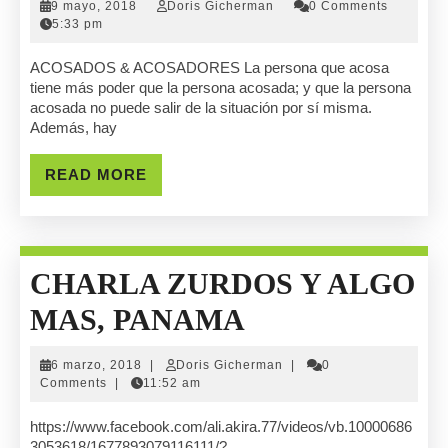
9
Doris
9 mayo, 2018
Doris Gicherman
0 Comments
Entrevista
mayo,
Gicherman
5:33 pm
2018
«ACOSO
ACOSADOS & ACOSADORES La persona que acosa
tiene más poder que la persona acosada; y que la persona
ESCOLAR»
acosada no puede salir de la situación por sí misma.
Además, hay
SolucionesGv
READ
READ MORE
MORE
CHARLA ZURDOS Y ALGO
CHARLA
MAS, PANAMA
ZURDOS
6
Doris
6 marzo, 2018
|
Doris Gicherman
|
0
Y
marzo,
Gicherman
Comments
|
11:52 am
2018
ALGO
https://www.facebook.com/ali.akira.77/videos/vb.10000686
3053618/1677893079116111/?