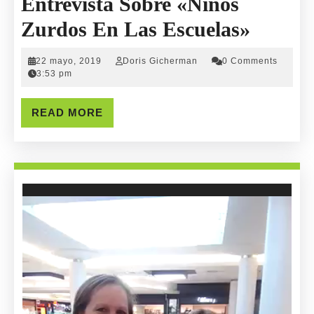
Entrevista Sobre «Niños
Entrev
Zurdos En Las Escuelas»
Sobre
22
Doris
22 mayo, 2019
Doris Gicherman
0 Comments
«Niños
mayo,
Gicherman
3:53 pm
2019
Zurdo
READ
READ MORE
En
MORE
Las
Escuel
Reproductor
de
vídeo