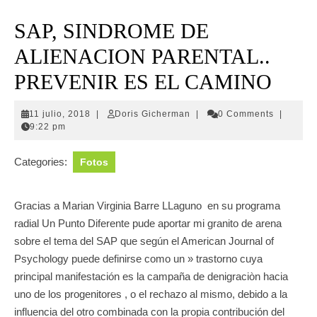
SAP, SINDROME DE
ALIENACION PARENTAL..
PREVENIR ES EL CAMINO
11
Doris
11 julio, 2018
|
Doris Gicherman
|
0 Comments
|
julio,
Gicherman
9:22 pm
2018
Categories:
Fotos
Gracias a Marian Virginia Barre LLaguno en su programa
radial Un Punto Diferente pude aportar mi granito de arena
sobre el tema del SAP que según el American Journal of
Psychology puede definirse como un » trastorno cuya
principal manifestación es la campaña de denigraciòn hacia
uno de los progenitores , o el rechazo al mismo, debido a la
influencia del otro combinada con la propia contribución del