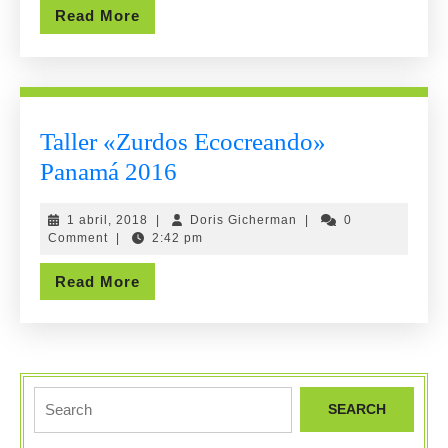
Read
Read More
Tirano
More
Taller «Zurdos Ecocreando»
Taller
Panamá 2016
«Zurdos
1
Doris
1 abril, 2018
|
Doris Gicherman
|
0
Ecocreando»
abril,
Gicherman
Comment
|
2:42 pm
Panamá
2018
Read
Read More
2016
More
Search
for: