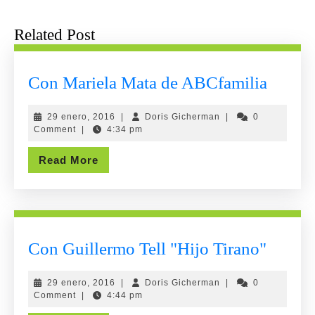
post:
post:
Related Post
Con
Con Mariela Mata de ABCfamilia
Mariel
29
Doris
29 enero, 2016
|
Doris Gicherman
|
0
Mata
enero,
Gicherman
Comment
|
4:34 pm
de
2016
Read
Read More
ABCfa
More
Con
Con Guillermo Tell "Hijo Tirano"
Guille
29
Doris
29 enero, 2016
|
Doris Gicherman
|
0
Tell
enero,
Gicherman
Comment
|
4:44 pm
"Hijo
2016