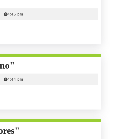
Estudiar"
4:46 pm
Con
ano"
Guillermo
4:44 pm
Tell
"Hijo
Tirano"
Con
ores"