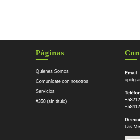
Páginas
Con
Quienes Somos
Email
upidg.
Comunícate con nosotros
Servicios
Teléfo
+58212
#358 (sin título)
+58412
Direcc
Las Me