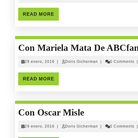
Fraga
enero,
Gicherman
2016
READ
READ MORE
MORE
Con Mariela Mata De ABCfam
29
Doris
29 enero, 2016
|
Doris Gicherman
|
0 Comments
|
enero,
Gicherman
2016
READ
READ MORE
MORE
Con
Con Oscar Misle
Oscar
29
Doris
29 enero, 2016
|
Doris Gicherman
|
0 Comments
|
Misle
enero,
Gicherman
2016