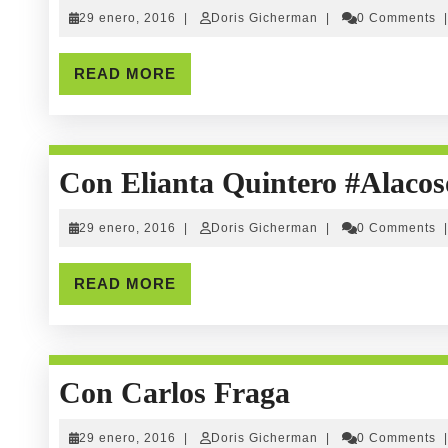
29
Doris
29 enero, 2016
|
Doris Gicherman
|
0 Comments
|
enero,
Gicherman
2016
READ
READ MORE
MORE
Con Elianta Quintero #alacos
29
Doris
29 enero, 2016
|
Doris Gicherman
|
0 Comments
|
enero,
Gicherman
2016
READ
READ MORE
MORE
Con
Con Carlos Fraga
Carlos
29
Doris
29 enero, 2016
|
Doris Gicherman
|
0 Comments
|