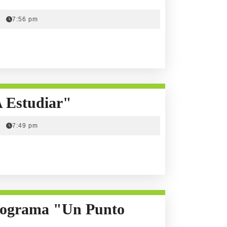
"Zurdos"
7:56 pm
Parte
I
"
 Estudiar"
Cómo
7:49 pm
Ayudar
A
Los
Niños
Programa "Un Punto
A