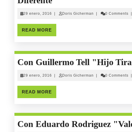
Diferente"
Marian
29
Doris
29 enero, 2016
|
Doris Gicherman
|
0 Comments
|
Barrell,
enero,
Gicherman
2016
En
READ
READ MORE
MORE
Su
Programa
Con Guillermo Tell "Hijo Tir
"Un
Punto
29
Doris
29 enero, 2016
|
Doris Gicherman
|
0 Comments
|
enero,
Gicherman
Diferente"
2016
READ
READ MORE
MORE
Con Eduardo Rodriguez "Val