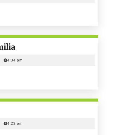
Con
ilia
Mariela
4:34 pm
Mata
De
ABCfamilia
4:23 pm