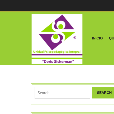
Skip
to
content
INICIO
QU
Search
for: