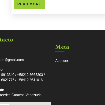
READ
READ MORE
MORE
tacto
Meta
adm@gmail.com
Acceder
no
-9913340 / +58212-9935303 /
-6021776 / +58412-9511016
ión
rcedes Caracas Venezuela