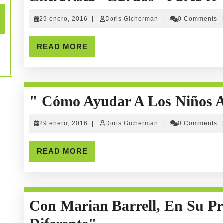
29
Doris
29 enero, 2016
|
Doris Gicherman
|
0 Comments
|
enero,
Gicherman
2016
I
READ
READ MORE
MORE
" Cómo Ayudar A Los Niños A
29
Doris
29 enero, 2016
|
Doris Gicherman
|
0 Comments
|
enero,
Gicherman
2016
READ
READ MORE
MORE
Con Marian Barrell, En Su 
Con