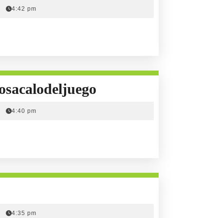
Eduardo
4:42 pm
Rodriguez
"Valores"
Con
osacalodeljuego
Elianta
4:40 pm
Quintero
#alacososacalodelj
4:35 pm