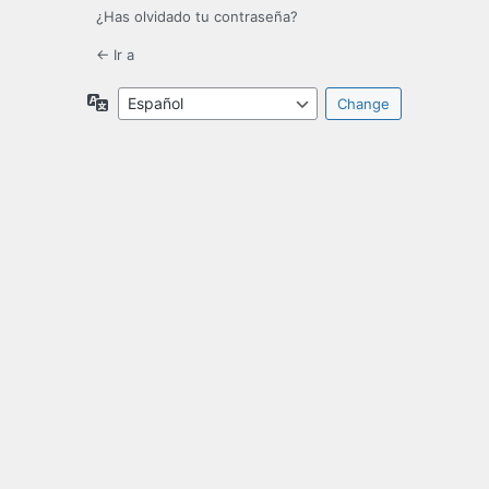
¿Has olvidado tu contraseña?
← Ir a
Idioma